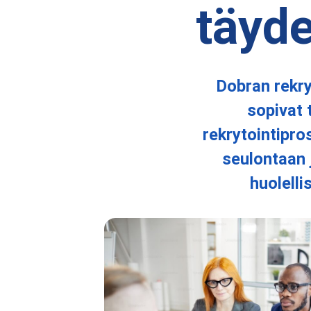
täyd
Dobran rekry
sopivat 
rekrytointipro
seulontaan j
huolelli