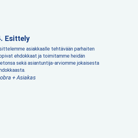
Esittely
sittelemme asiakkaalle tehtävään parhaiten
opivat ehdokkaat ja toimitamme heidän
ietonsa sekä asiantuntija-arviomme jokaisesta
hdokkaasta.
obra + Asiakas