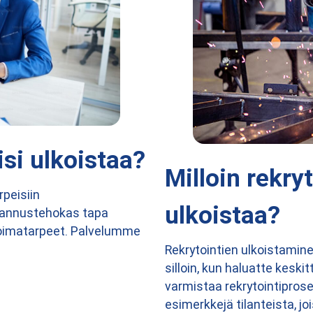
isi ulkoistaa?
Milloin rekry
rpeisiin
ulkoistaa?
stannustehokas tapa
övoimatarpeet. Palvelumme
Rekrytointien ulkoistamine
silloin, kun haluatte keski
varmistaa rekrytointipro
esimerkkejä tilanteista, jo