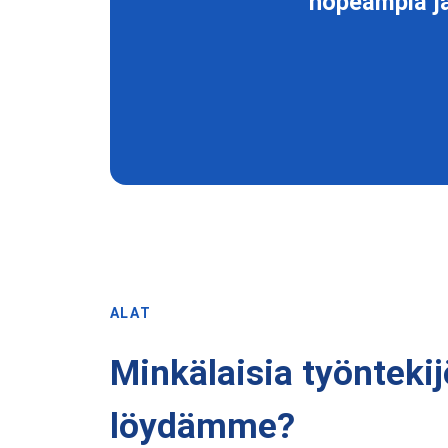
nopeampia ja
ALAT
Minkälaisia työntekij
löydämme?