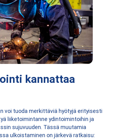
tointi kannattaa
n voi tuoda merkittäviä hyötyjä erityisesti
ttyä liiketoimintanne ydintoimintoihin ja
sessin sujuvuuden. Tässä muutamia
issa ulkoistaminen on järkevä ratkaisu: