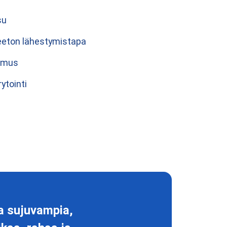
su
eeton lähestymistapa
kemus
ytointi
a sujuvampia,