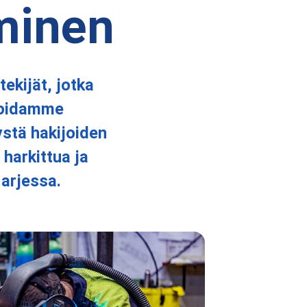
minen
ekijät, jotka
 Hoidamme
ystä hakijoiden
 harkittua ja
 arjessa.