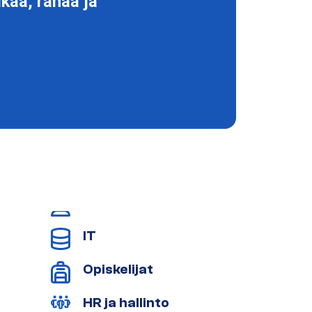
kaa, rahaa ja
IT
Opiskelijat
HR ja hallinto