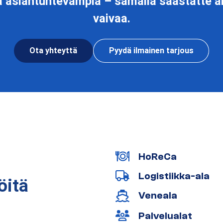
 asiantuntevampia – samalla säästätte ai
vaivaa.
Ota yhteyttä
Pyydä ilmainen tarjous
HoReCa
Logistiikka-ala
öitä
Veneala
Palvelualat