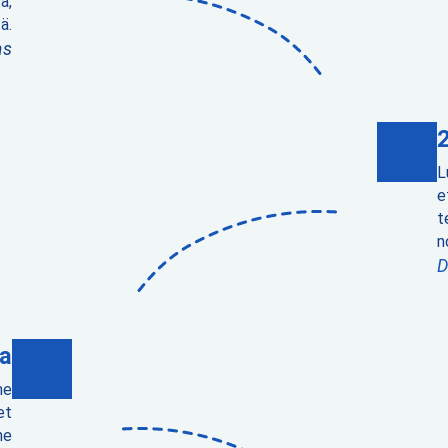
a,
ä.
as
L
e
t
n
D
a
me
et
me