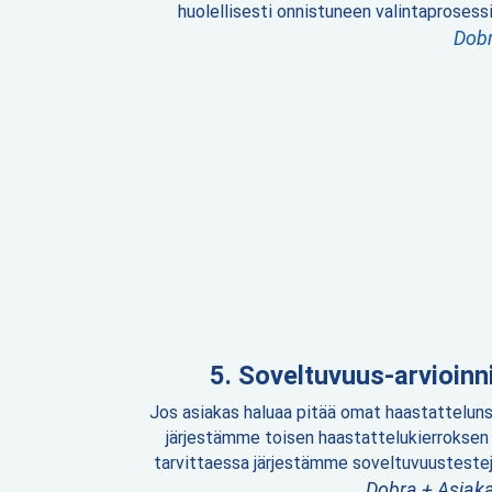
huolellisesti onnistuneen valintaprosessi
Dob
Soveltuvuus-arvioinn
Jos asiakas haluaa pitää omat haastatteluns
järjestämme toisen haastattelukierroksen 
tarvittaessa järjestämme soveltuvuustestej
Dobra + Asiak