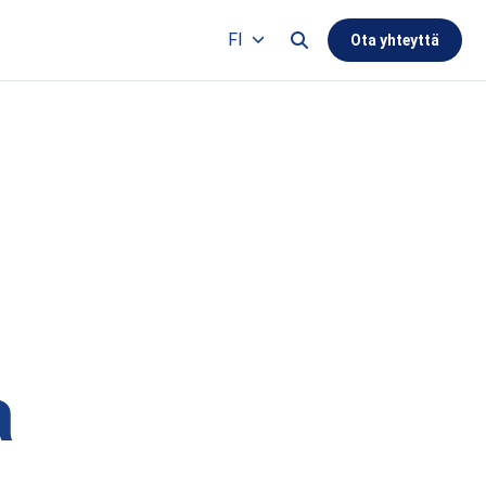
Search this site
FI
Ota yhteyttä
Languages
a