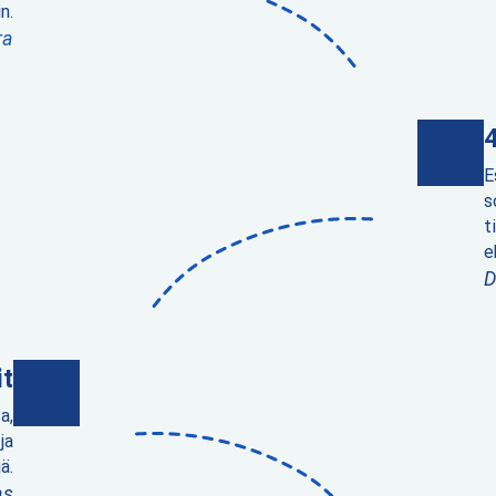
n.
ra
E
s
t
e
D
it
a,
ja
ä.
as