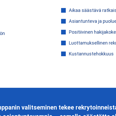
Aikaa säästävä ratkai
Asiantunteva ja puolu
Positiivinen hakijako
tön
Luottamuksellinen rekr
Kustannustehokkuus
ppanin valitseminen tekee rekrytoinneist