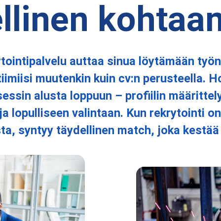
ellinen kohtaa
tointipalvelu auttaa sinua löytämään työnt
tiimiisi muutenkin kuin cv:n perusteella.
sessin alusta loppuun – profiilin määrittel
a lopulliseen valintaan. Kun rekrytointi on
sta, syntyy täydellinen match, joka kestää