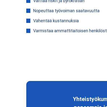
Välttää riskit ja byrokratian
Nopeuttaa työvoiman saatavuutta
Vähentää kustannuksia
Varmistaa ammattitaitoisen henkilös
Yhteistyökum