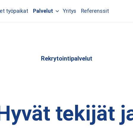
t työpaikat
Palvelut
Yritys
Referenssit
Rekrytointi­palvelut
Hyvät tekijät j