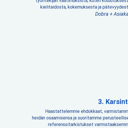
työntekijän vaatimuksista, kuten koulutuksest
kielitaidosta, kokemuksesta ja pätevyydest
Dobra + Asiak
Karsint
Haastattelemme ehdokkaat, varmistam
heidän osaamisensa ja suoritamme perusteellis
referenssitarkistukset varmistaaksem