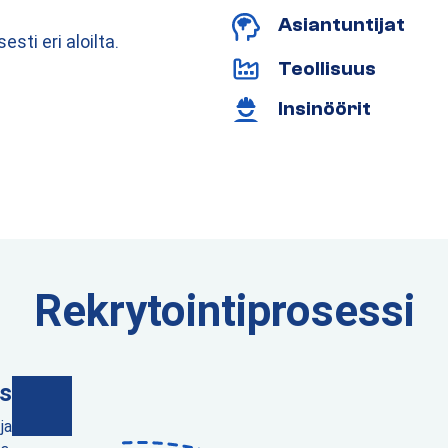
Asiantuntijat
ti eri aloilta.
Teollisuus
Insinöörit
Rekrytointiprosessi
s
ja