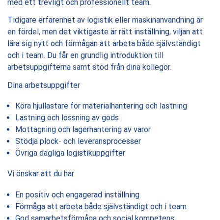
med ett trevligt och professionellt team.
Tidigare erfarenhet av logistik eller maskinanvändning är
en fördel, men det viktigaste är rätt inställning, viljan att
lära sig nytt och förmågan att arbeta både självständigt
och i team. Du får en grundlig introduktion till
arbetsuppgifterna samt stöd från dina kollegor.
Dina arbetsuppgifter
Köra hjullastare för materialhantering och lastning
Lastning och lossning av gods
Mottagning och lagerhantering av varor
Stödja plock- och leveransprocesser
Övriga dagliga logistikuppgifter
Vi önskar att du har
En positiv och engagerad inställning
Förmåga att arbeta både självständigt och i team
God samarbetsförmåga och social kompetens