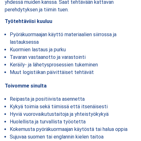
yhdessä muiden kanssa. Saat tehtävään kattavan
perehdytyksen ja tiimin tuen.
Työtehtäviisi kuuluu
Pyöräkuormaajan käyttö materiaalien siirrossa ja
lastauksessa
Kuormien lastaus ja purku
Tavaran vastaanotto ja varastointi
Keräily- ja lähetysprosessien tukeminen
Muut logistiikan päivittäiset tehtävät
Toivomme sinulta
Reipasta ja positiivista asennetta
Kykyä toimia sekä tiimissä että itsenäisesti
Hyviä vuorovaikutustaitoja ja yhteistyökykyä
Huolellista ja turvallista työotetta
Kokemusta pyöräkuormaajan käytöstä tai halua oppia
Sujuvaa suomen tai englannin kielen taitoa