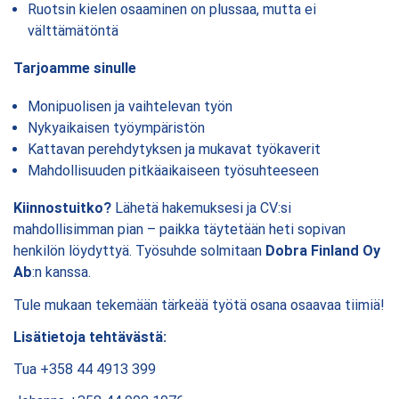
Ruotsin kielen osaaminen on plussaa, mutta ei
välttämätöntä
Tarjoamme sinulle
Monipuolisen ja vaihtelevan työn
Nykyaikaisen työympäristön
Kattavan perehdytyksen ja mukavat työkaverit
Mahdollisuuden pitkäaikaiseen työsuhteeseen
Kiinnostuitko?
Lähetä hakemuksesi ja CV:si
mahdollisimman pian – paikka täytetään heti sopivan
henkilön löydyttyä.
Työsuhde solmitaan
Dobra Finland Oy
Ab
:n kanssa.
Tule mukaan tekemään tärkeää työtä osana osaavaa tiimiä!
Lisätietoja tehtävästä:
Tua +358 44 4913 399