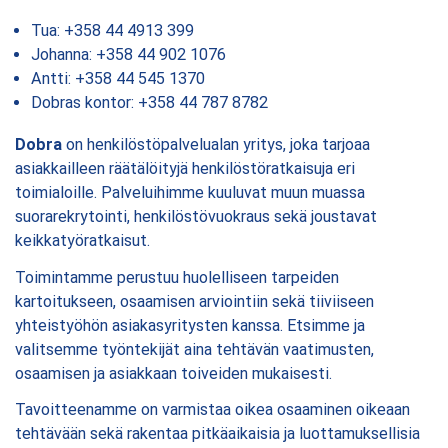
Tua: +358 44 4913 399
Johanna: +358 44 902 1076
Antti: +358 44 545 1370
Dobras kontor: +358 44 787 8782
Dobra
on henkilöstöpalvelualan yritys, joka tarjoaa
asiakkailleen räätälöityjä henkilöstöratkaisuja eri
toimialoille. Palveluihimme kuuluvat muun muassa
suorarekrytointi, henkilöstövuokraus sekä joustavat
keikkatyöratkaisut.
Toimintamme perustuu huolelliseen tarpeiden
kartoitukseen, osaamisen arviointiin sekä tiiviiseen
yhteistyöhön asiakasyritysten kanssa. Etsimme ja
valitsemme työntekijät aina tehtävän vaatimusten,
osaamisen ja asiakkaan toiveiden mukaisesti.
Tavoitteenamme on varmistaa oikea osaaminen oikeaan
tehtävään sekä rakentaa pitkäaikaisia ja luottamuksellisia