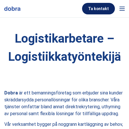
Skip to content
Ta kontakt
Men
Logistikarbetare –
Logistiikkatyöntekijä
Dobra
är ett bemanningsföretag som erbjuder sina kunder
skräddarsydda personallösningar för olika branscher. Våra
tjänster omfattar bland annat direktrekrytering, uthyrning
av personal samt flexibla lösningar för tillfälliga uppdrag.
Vår verksamhet bygger på noggrann kartläggning av behov,