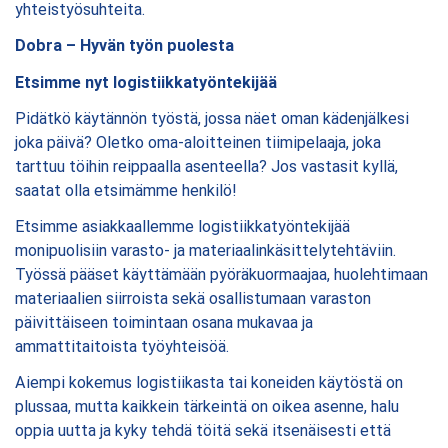
yhteistyösuhteita.
Dobra – Hyvän työn puolesta
Etsimme nyt logistiikkatyöntekijää
Pidätkö käytännön työstä, jossa näet oman kädenjälkesi
joka päivä? Oletko oma-aloitteinen tiimipelaaja, joka
tarttuu töihin reippaalla asenteella? Jos vastasit kyllä,
saatat olla etsimämme henkilö!
Etsimme asiakkaallemme logistiikkatyöntekijää
monipuolisiin varasto- ja materiaalinkäsittelytehtäviin.
Työssä pääset käyttämään pyöräkuormaajaa, huolehtimaan
materiaalien siirroista sekä osallistumaan varaston
päivittäiseen toimintaan osana mukavaa ja
ammattitaitoista työyhteisöä.
Aiempi kokemus logistiikasta tai koneiden käytöstä on
plussaa, mutta kaikkein tärkeintä on oikea asenne, halu
oppia uutta ja kyky tehdä töitä sekä itsenäisesti että