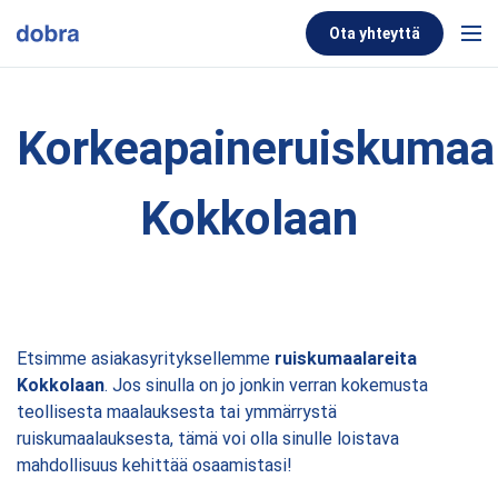
Skip to content
Ota yhteyttä
Men
Korkeapaineruiskumaal
Kokkolaan
Etsimme asiakasyrityksellemme
ruiskumaalareita
Kokkolaan
. Jos sinulla on jo jonkin verran kokemusta
teollisesta maalauksesta tai ymmärrystä
ruiskumaalauksesta, tämä voi olla sinulle loistava
mahdollisuus kehittää osaamistasi!