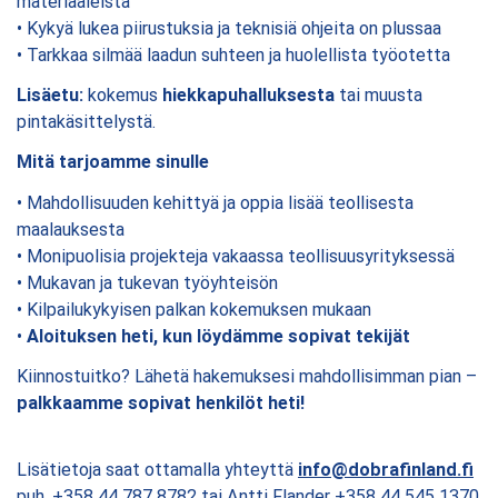
materiaaleista
• Kykyä lukea piirustuksia ja teknisiä ohjeita on plussaa
• Tarkkaa silmää laadun suhteen ja huolellista työotetta
Lisäetu:
kokemus
hiekkapuhalluksesta
tai muusta
pintakäsittelystä.
Mitä tarjoamme sinulle
• Mahdollisuuden kehittyä ja oppia lisää teollisesta
maalauksesta
• Monipuolisia projekteja vakaassa teollisuusyrityksessä
• Mukavan ja tukevan työyhteisön
• Kilpailukykyisen palkan kokemuksen mukaan
•
Aloituksen heti, kun löydämme sopivat tekijät
Kiinnostuitko? Lähetä hakemuksesi mahdollisimman pian –
palkkaamme sopivat henkilöt heti!
Lisätietoja saat ottamalla yhteyttä
info@dobrafinland.fi
puh. +358 44 787 8782 tai Antti Flander +358 44 545 1370