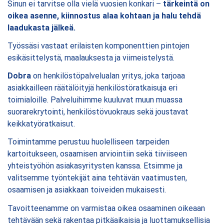
Sinun ei tarvitse olla vielä vuosien konkari –
tärkeintä on
oikea asenne, kiinnostus alaa kohtaan ja halu tehdä
laadukasta jälkeä.
Työssäsi vastaat erilaisten komponenttien pintojen
esikäsittelystä, maalauksesta ja viimeistelystä.
Dobra
on henkilöstöpalvelualan yritys, joka tarjoaa
asiakkailleen räätälöityjä henkilöstöratkaisuja eri
toimialoille. Palveluihimme kuuluvat muun muassa
suorarekrytointi, henkilöstövuokraus sekä joustavat
keikkatyöratkaisut.
Toimintamme perustuu huolelliseen tarpeiden
kartoitukseen, osaamisen arviointiin sekä tiiviiseen
yhteistyöhön asiakasyritysten kanssa. Etsimme ja
valitsemme työntekijät aina tehtävän vaatimusten,
osaamisen ja asiakkaan toiveiden mukaisesti.
Tavoitteenamme on varmistaa oikea osaaminen oikeaan
tehtävään sekä rakentaa pitkäaikaisia ja luottamuksellisia