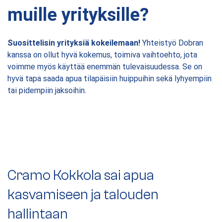
muille yrityksille?
Suosittelisin yrityksiä kokeilemaan!
Yhteistyö Dobran
kanssa on ollut hyvä kokemus, toimiva vaihtoehto, jota
voimme myös käyttää enemmän tulevaisuudessa. Se on
hyvä tapa saada apua tilapäisiin huippuihin sekä lyhyempiin
tai pidempiin jaksoihin.
Cramo Kokkola sai apua
S
kasvamiseen ja talouden
v
hallintaan
t