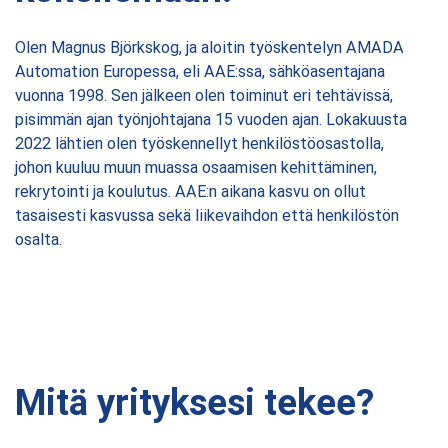
Olen Magnus Björkskog, ja aloitin työskentelyn AMADA
Automation Europessa, eli AAE:ssa, sähköasentajana
vuonna 1998. Sen jälkeen olen toiminut eri tehtävissä,
pisimmän ajan työnjohtajana 15 vuoden ajan. Lokakuusta
2022 lähtien olen työskennellyt henkilöstöosastolla,
johon kuuluu muun muassa osaamisen kehittäminen,
rekrytointi ja koulutus. AAE:n aikana kasvu on ollut
tasaisesti kasvussa sekä liikevaihdon että henkilöstön
osalta.
Mitä yrityksesi tekee?