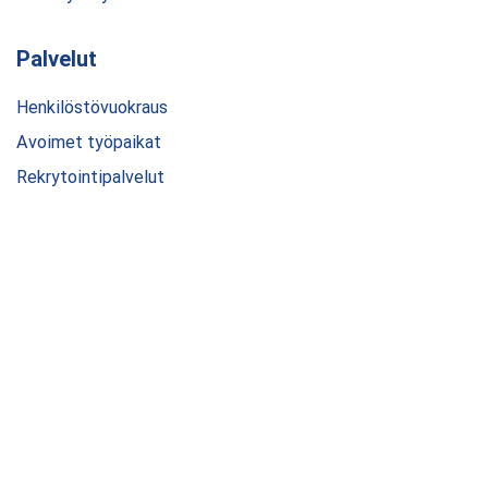
Palvelut
Henkilöstövuokraus
Avoimet työpaikat
Rekrytointipalvelut
© 2024 Dobra Finland Oy. All rights reserved.
Tietosuojaseloste