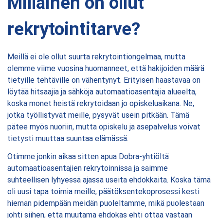
Millainen on ollut
rekrytointitarve?
Meillä ei ole ollut suurta rekrytointiongelmaa, mutta
olemme viime vuosina huomanneet, että hakijoiden määrä
tietyille tehtäville on vähentynyt. Erityisen haastavaa on
löytää hitsaajia ja sähköja automaatioasentajia alueelta,
koska monet heistä rekrytoidaan jo opiskeluaikana. Ne,
jotka työllistyvät meille, pysyvät usein pitkään. Tämä
pätee myös nuoriin, mutta opiskelu ja asepalvelus voivat
tietysti muuttaa suuntaa elämässä.
Otimme jonkin aikaa sitten apua Dobra-yhtiöltä
automaatioasentajien rekrytoinnissa ja saimme
suhteellisen lyhyessä ajassa useita ehdokkaita. Koska tämä
oli uusi tapa toimia meille, päätöksentekoprosessi kesti
hieman pidempään meidän puoleltamme, mikä puolestaan
johti siihen, että muutama ehdokas ehti ottaa vastaan