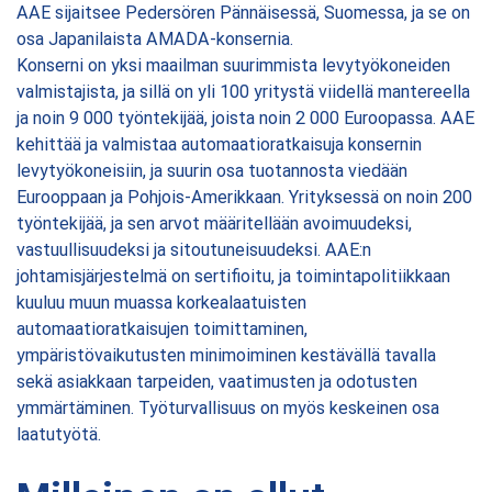
AAE sijaitsee Pedersören Pännäisessä, Suomessa, ja se on
osa Japanilaista AMADA-konsernia.
Konserni on yksi maailman suurimmista levytyökoneiden
valmistajista, ja sillä on yli 100 yritystä viidellä mantereella
ja noin 9 000 työntekijää, joista noin 2 000 Euroopassa. AAE
kehittää ja valmistaa automaatioratkaisuja konsernin
levytyökoneisiin, ja suurin osa tuotannosta viedään
Eurooppaan ja Pohjois-Amerikkaan. Yrityksessä on noin 200
työntekijää, ja sen arvot määritellään avoimuudeksi,
vastuullisuudeksi ja sitoutuneisuudeksi. AAE:n
johtamisjärjestelmä on sertifioitu, ja toimintapolitiikkaan
kuuluu muun muassa korkealaatuisten
automaatioratkaisujen toimittaminen,
ympäristövaikutusten minimoiminen kestävällä tavalla
sekä asiakkaan tarpeiden, vaatimusten ja odotusten
ymmärtäminen. Työturvallisuus on myös keskeinen osa
laatutyötä.