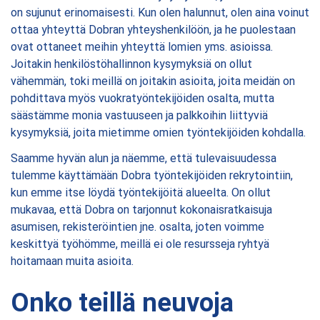
on sujunut erinomaisesti. Kun olen halunnut, olen aina voinut
ottaa yhteyttä Dobran yhteyshenkilöön, ja he puolestaan
ovat ottaneet meihin yhteyttä lomien yms. asioissa.
Joitakin henkilöstöhallinnon kysymyksiä on ollut
vähemmän, toki meillä on joitakin asioita, joita meidän on
pohdittava myös vuokratyöntekijöiden osalta, mutta
säästämme monia vastuuseen ja palkkoihin liittyviä
kysymyksiä, joita mietimme omien työntekijöiden kohdalla.
Saamme hyvän alun ja näemme, että tulevaisuudessa
tulemme käyttämään Dobra työntekijöiden rekrytointiin,
kun emme itse löydä työntekijöitä alueelta. On ollut
mukavaa, että Dobra on tarjonnut kokonaisratkaisuja
asumisen, rekisteröintien jne. osalta, joten voimme
keskittyä työhömme, meillä ei ole resursseja ryhtyä
hoitamaan muita asioita.
Onko teillä neuvoja