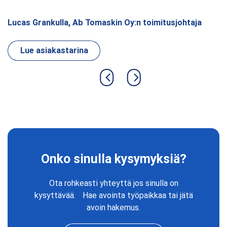
Lucas Grankulla, Ab Tomaskin Oy:n toimitusjohtaja
D
Lue asiakastarina
Previous slide
Next slide
Onko sinulla kysymyksiä?
Ota rohkeasti yhteyttä jos sinulla on
kysyttävää. Hae avointa työpaikkaa tai jätä
avoin hakemus.